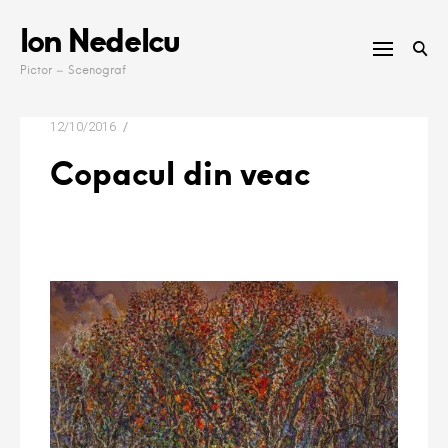
Skip
Ion Nedelcu
to
content
Pictor – Scenograf
12/10/2016
Copacul din veac