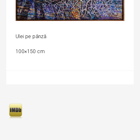
Ulei pe pânză
100×150 cm
Navigare
în
articole
.